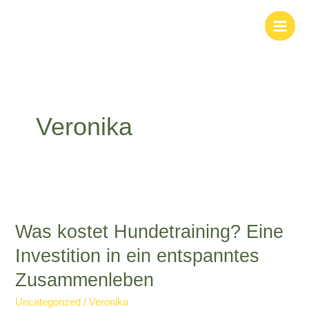
Zum
Inhalt
springen
Veronika
Was
kostet
Was kostet Hundetraining? Eine
Hundetraining?
Eine
Investition in ein entspanntes
Investition
Zusammenleben
in
ein
Uncategorized
/
Veronika